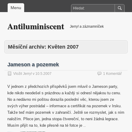
Menu
Antiluminiscent
Jerry! a záznamníček
Měsíční archiv:
Květen 2007
Jameson a pozemek
Vložil
Jerry!
v
10.5.2007
1 Komentář
V jednom z předchozích příspěvků jsem mluvil o Jameson party,
kde nikdo neodešel s prázdnou a každý si odnesl nějakou tu cenu.
No a nedávno mi poštou dorazila poslední věc, kterou jsem ze
svých výher postrádal – informace a certifikát na pozemek v Irsku.
Takže teď mám pozemek v zahraničí. Ještě se rozmyslet, jak s ním
naložím. Přece jen, jedna stopa čtvereční, to neni žádná legrace.
Musím přijít na to, kde přesně na té fotce je ..