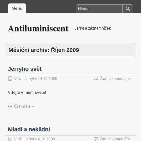
Menu
Antiluminiscent
Jerry! a záznamníček
Měsíční archiv:
Říjen 2009
Jerryho svět
Vložil
Jerry!
v
14.10.2009
Žádné komentáře
Vítejte v mém světě!
Číst dále »
Mladí a neklidní
Vložil
Jerry!
v
4.10.2009
Žádné komentáře