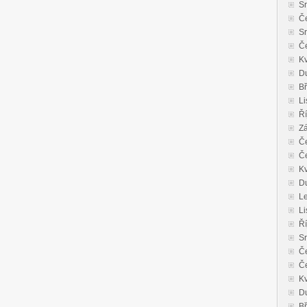
S
Č
S
Č
K
D
B
Li
Ří
Zá
Č
Č
K
D
L
Li
Ří
S
Č
Č
K
D
B