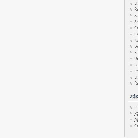
Li
Ří
Zá
S
Č
Č
K
D
B
Ú
L
P
Li
Ří
Zák
Př
R
R
Če