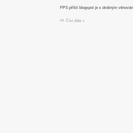
PPS:příští blogspot je s drobným věnován
Číst dále »