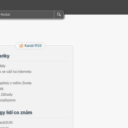
Kanál RSS
riky
táty
 se válí na internetu
pitoly z mého života
dé
Záhady
ezařazeno
gy lidí co znám
lackSUN