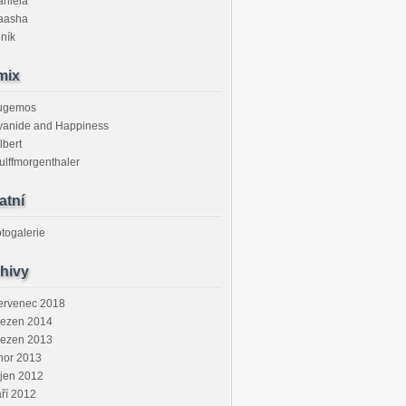
aniela
aasha
ník
mix
ugemos
yanide and Happiness
lbert
lffmorgenthaler
atní
togalerie
hivy
ervenec 2018
řezen 2014
řezen 2013
nor 2013
jen 2012
ří 2012