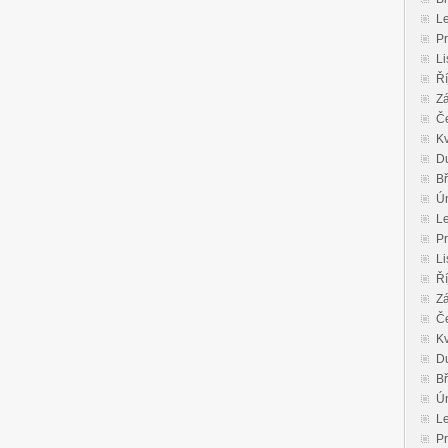
L
P
Li
Ří
Zá
Č
K
D
B
Ú
L
P
Li
Ří
Zá
Č
K
D
B
Ú
L
P