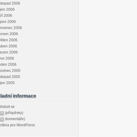
stopad 2006
jen 2006
ří 2006
rpen 2006
ervenec 2006
erven 2006
věten 2006
uben 2006
řezen 2006
nor 2006
eden 2006
rosinec 2005
stopad 2005
jen 2005
ladní informace
ihlásit se
SS
(příspěvky)
SS
(komentáře)
ština pro WordPress