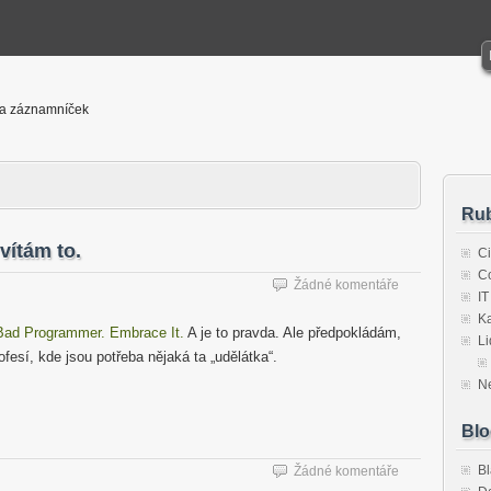
! a záznamníček
Rub
vítám to.
Ci
Co
Žádné komentáře
IT
Ka
Bad Programmer. Embrace It.
A je to pravda. Ale předpokládám,
Li
fesí, kde jsou potřeba nějaká ta „udělátka“.
N
Blo
B
Žádné komentáře