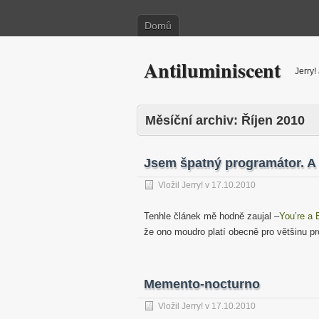
Domů
Antiluminiscent
Jerry
Měsíční archiv:
Říjen 2010
Jsem špatný programátor. A 
Vložil
Jerry!
v
17.10.2010
Tenhle článek mě hodně zaujal –
You’re a 
že ono moudro platí obecně pro většinu pro
Memento-nocturno
Vložil
Jerry!
v
17.10.2010