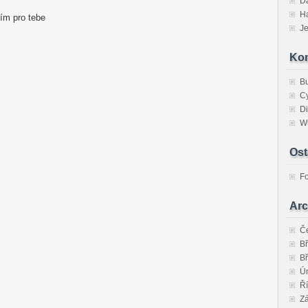
D
H
ím pro tebe
Je
Ko
B
C
Di
Wu
Ost
Fo
Arc
Č
B
B
Ú
Ří
Zá