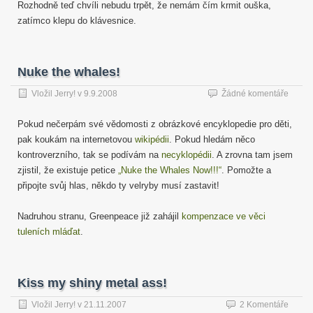
Rozhodně teď chvíli nebudu trpět, že nemám čím krmit ouška,
zatímco klepu do klávesnice.
Nuke the whales!
Vložil
Jerry!
v
9.9.2008
Žádné komentáře
Pokud nečerpám své vědomosti z obrázkové encyklopedie pro děti,
pak koukám na internetovou
wikipédii
. Pokud hledám něco
kontroverzního, tak se podívám na
necyklopédii
. A zrovna tam jsem
zjistil, že existuje petice
„Nuke the Whales Now!!!“
. Pomožte a
připojte svůj hlas, někdo ty velryby musí zastavit!
Nadruhou stranu, Greenpeace již zahájil
kompenzace ve věci
tuleních mláďat
.
Kiss my shiny metal ass!
Vložil
Jerry!
v
21.11.2007
2 Komentáře