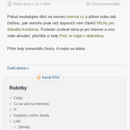
Vložil
Jerry!
v
19.4.2006
Žádné komentáře
Pokud nesledujete dění na serveru
interval.cz
a přitom máte rádi
češtinu, pak nemohu jinak než doporučit sérii článků
Hříchy pro
šíleného korektora
. Poslední zvolené téma je pro internet a sms
stále aktuální, přečtěte si tedy
Proč se trápit s diakritikou
.
Pište tedy komentáře česky. A mejte se dobre.
Další strana »
Kanál RSS
Rubriky
Citáty
Co se válí na internetu
IT
Kapitoly z mého života
Lidé
Záhady