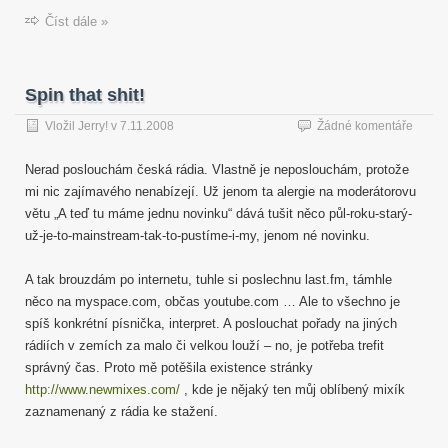
Číst dále »
Spin that shit!
Vložil
Jerry!
v
7.11.2008
Žádné komentáře
Nerad poslouchám česká rádia. Vlastně je neposlouchám, protože
mi nic zajímavého nenabízejí. Už jenom ta alergie na moderátorovu
větu „A teď tu máme jednu novinku“ dává tušit něco půl-roku-starý-
už-je-to-mainstream-tak-to-pustíme-i-my, jenom né novinku.
A tak brouzdám po internetu, tuhle si poslechnu last.fm, támhle
něco na myspace.com, občas youtube.com … Ale to všechno je
spíš konkrétní písnička, interpret. A poslouchat pořady na jiných
rádiích v zemích za malo či velkou louží – no, je potřeba trefit
správný čas. Proto mě potěšila existence stránky
http://www.newmixes.com/
, kde je nějaký ten můj oblíbený mixík
zaznamenaný z rádia ke stažení.