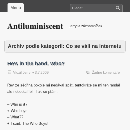
Menu
Antiluminiscent
Jerry! a záznamníček
Archiv podle kategorií:
Co se válí na internetu
He’s in the band. Who?
Vložil
Jerry!
v
3.7.2009
Žádné komentáře
Řev ze ségřina pokoje mi nedával spát, tentokráte se mi ten randál
ale i docela líbil. Tak se ptám:
– Who is it?
+ Who boys
– What??
+ I said: The Who Boys!