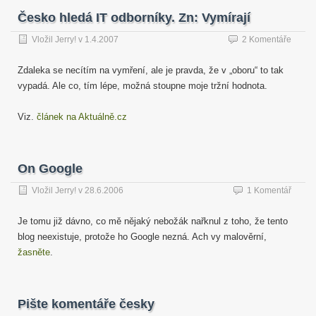
Česko hledá IT odborníky. Zn: Vymírají
Vložil
Jerry!
v
1.4.2007
2 Komentáře
Zdaleka se necítím na vymření, ale je pravda, že v „oboru“ to tak
vypadá. Ale co, tím lépe, možná stoupne moje tržní hodnota.
Viz.
článek na Aktuálně.cz
On Google
Vložil
Jerry!
v
28.6.2006
1 Komentář
Je tomu již dávno, co mě nějaký nebožák nařknul z toho, že tento
blog neexistuje, protože ho Google nezná. Ach vy malověrní,
žasněte
.
Pište komentáře česky