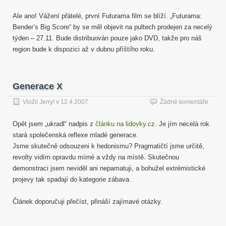
Ale ano! Vážení přátelé, první Futurama film se blíží. „Futurama:
Bender’s Big Score“ by se měl objevit na pultech prodejen za necelý
týden – 27.11. Bude distribuován pouze jako DVD, takže pro náš
region bude k dispozici až v dubnu příštího roku.
Generace X
Vložil
Jerry!
v
12.4.2007
Žádné komentáře
Opět jsem „ukradl“ nadpis z
článku na lidovky.cz
. Je jím necelá rok
stará společenská reflexe mladé generace.
Jsme skutečně odsouzeni k hedonismu? Pragmatičtí jsme určitě,
revolty vidím opravdu mírné a vždy na místě. Skutečnou
demonstraci jsem neviděl ani nepamatuji, a bohužel extrémistické
projevy tak spadají do kategorie zábava.
Článek doporučuji přečíst, přináší zajímavé otázky.